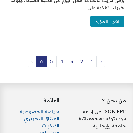
وهي تزوده بالطاقة خلال اليوم في عملية الصيام، ويؤكد
خبراء التغذية على...
اقراء المزيد
›
6
5
4
3
2
1
‹
من نحن ؟
القائمة
"SON FM" هي إذاعة
سياسة الخصوصية
قرب تونسية جمعياتية
الميثاق التحريري
جامعة وإيجابية
الذبذبات
فريق العمل