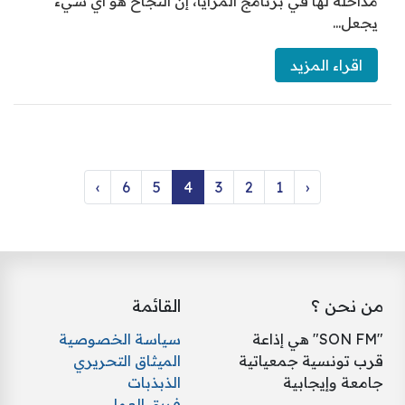
مداخلة لها في برنامج المرايا، إنّ النجاح هو أي شيء
يجعل...
اقراء المزيد
›
6
5
4
3
2
1
‹
من نحن ؟
القائمة
"SON FM" هي إذاعة
سياسة الخصوصية
قرب تونسية جمعياتية
الميثاق التحريري
جامعة وإيجابية
الذبذبات
فريق العمل