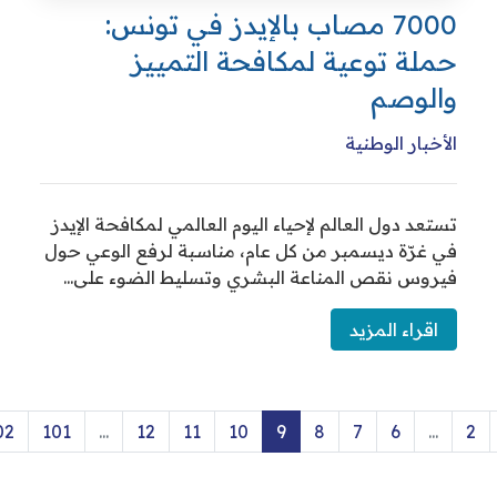
7000 مصاب بالإيدز في تونس:
لة توعية لمكافحة التمييز
لوصم
خبار الوطنية
عد دول العالم لإحياء اليوم العالمي لمكافحة الإيدز
غرّة ديسمبر من كل عام، مناسبة لرفع الوعي حول
وس نقص المناعة البشري وتسليط الضوء على...
قراء المزيد
›
102
101
...
12
11
10
9
8
7
6
..