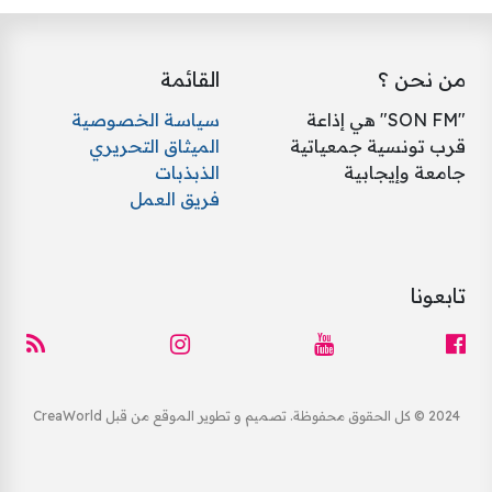
حن ؟
القائمة
"SON FM" هي إذاعة
سياسة الخصوصية
تونسية جمعياتية
الميثاق التحريري
 وإيجابية
الذبذبات
فريق العمل
نا
CreaW