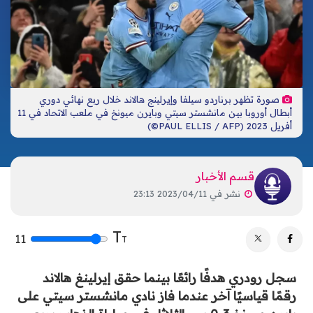
تكنولوجيا
ترفيه
إشهار
صحة
تحليلات
اتصل بنا
الأخبار المحلية
صورة تظهر برناردو سيلفا وإيرلينج هالاند خلال ربع نهائي دوري
أبطال أوروبا بين مانشستر سيتي وبايرن ميونخ في ملعب الاتحاد في 11
أفريل 2023 (PAUL ELLIS / AFP©)
قسم الأخبار
نشر في
2023/04/11 23:13
T
11
T
سجل رودري هدفًا رائعًا بينما حقق إيرلينغ هالاند
رقمًا قياسيًا آخر عندما فاز نادي مانشستر سيتي على