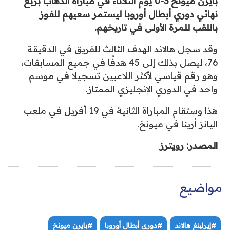
بايرن ميونخ 3-0 يوم الثلاثاء في مباراة الذهاب بربع
نهائي دوري أبطال أوروبا ليستمر سعيهم للفوز
باللقب للمرة الأولى في تاريخهم.
وقد سجل هالاند الهدف الثالث للفريق في الدقيقة
76، ليصل بذلك إلى 45 هدفًا في جميع المسابقات،
وهو رقم قياسي لأكثر اللاعبين تسجيلا في موسم
واحد في الدوري الإنجليزي الممتاز.
هذا وستقام المباراة الثانية في 19 أفريل في ملعب
اليانز أرينا في ميونخ.
المصدر: رويترز
مواضيع
#إيرلينغ هالاند
#دوري أبطال أوروبا
#بايرن ميونخ