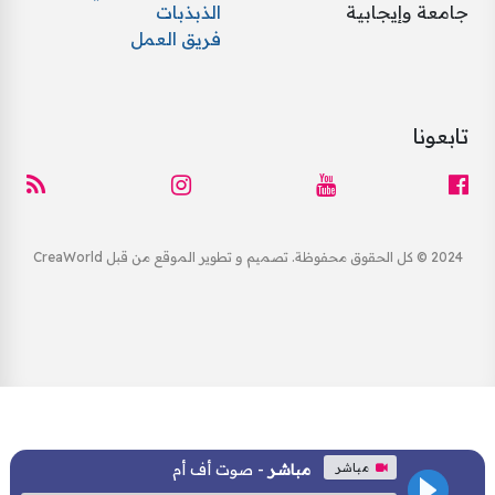
جامعة وإيجابية
الذبذبات
فريق العمل
تابعونا
2024 © كل الحقوق محفوظة. تصميم و تطوير الموقع من قبل CreaWorld
مباشر
مباشر
- صوت أف أم