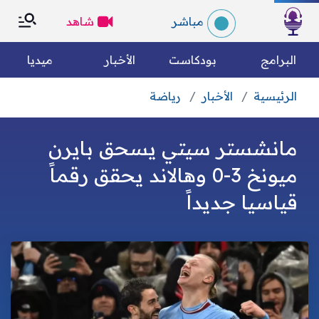
×
×
مباشر
شاهد
الرئسية
البرامج
بودكاست
الأخبار
ميديا
الرئيسية
الأخبار
رياضة
التصنيفات
بحث
مانشستر سيتي يسحق بايرن
الكل
رياضة
من نحن؟
ميونخ 3-0 وهالاند يحقق رقماً
قياسيا جديداً
متفرقات
مقالات رأي
وين تسمعونا
فريق العمل
الأخبار العالمية
الأخبار الوطنية
الميثاق التحريري
مجتمع مدني
اقتصاد