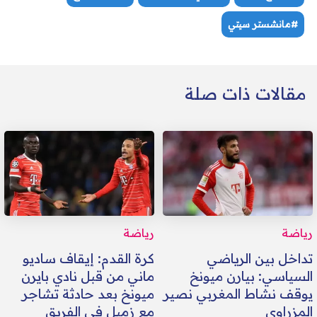
#مانشستر سيتي
مقالات ذات صلة
رياضة
رياضة
تداخل بين الرياضي
كرة القدم: إيقاف ساديو
السياسي: بيارن ميونخ
ماني من قبل نادي بايرن
يوقف نشاط المغربي نصير
ميونخ بعد حادثة تشاجر
المزراوي
مع زميل في الفريق