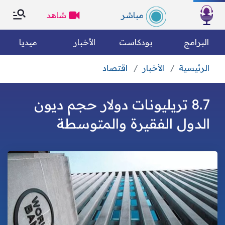
×
×
مباشر
شاهد
الرئسية
البرامج
بودكاست
الأخبار
ميديا
الرئيسية
الأخبار
اقتصاد
التصنيفات
بحث
8.7 تريليونات دولار حجم ديون
الكل
رياضة
من نحن؟
الدول الفقيرة والمتوسطة
متفرقات
مقالات رأي
وين تسمعونا
فريق العمل
الأخبار العالمية
الأخبار الوطنية
الميثاق التحريري
مجتمع مدني
اقتصاد