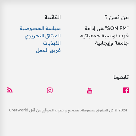
من نحن ؟
القائمة
"SON FM" هي إذاعة
سياسة الخصوصية
قرب تونسية جمعياتية
الميثاق التحريري
جامعة وإيجابية
الذبذبات
فريق العمل
تابعونا
2024 © كل الحقوق محفوظة. تصميم و تطوير الموقع من قبل CreaWorld