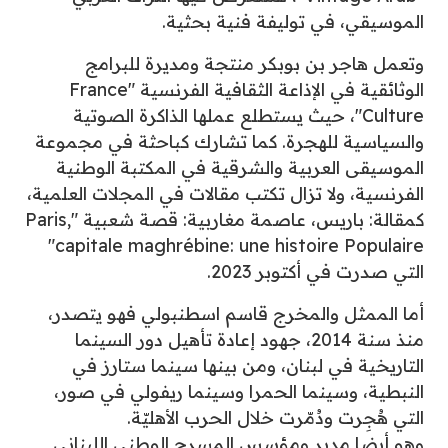
الموسيقي، في توليفة فنية بحثية.
وتعمل هاجر بن بوبكر منتجة ومديرة للبرامج
الوثائقية في الإذاعة الثقافية الفرنسية "France
Culture"، حيث يستطلع عملها الذاكرة الصوتية
والسياسية للهجرة. كما تشارك كباحثة في مجموعة
الموسيقى العربية والشرقية في المكتبة الوطنية
الفرنسية، ولا تزال تكتب مقالات في المجلات العلمية،
كمقالة: باريس، عاصمة مغاربية: قصة شعبية "Paris,
capitale maghrébine: une histoire Populaire"
التي صدرت في أكتوبر 2023.
أما الممثل والمخرج قاسم اسطنبولي فهو يتصدر،
منذ سنة 2014، جهود إعادة تأهيل دور السينما
التاريخية في لبنان، ومن بينها سينما ستارز في
النبطية، وسينما الحمرا وسينما ريفولي في صور،
التي هُجِرت ودُمّرت خلال الحرب الأهليّة.
وهو أيضا مدير ومؤسس المسرح الوطني اللبناني