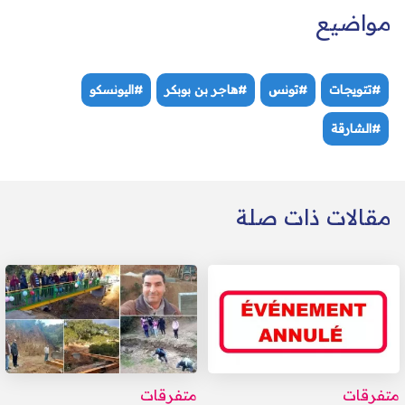
مواضيع
#تتويجات
#تونس
#هاجر بن بوبكر
#اليونسكو
#الشارقة
مقالات ذات صلة
متفرقات
متفرقات