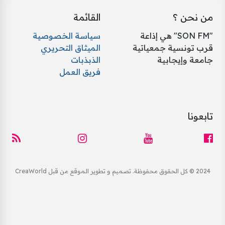
من نحن ؟
القائمة
"SON FM" هي إذاعة
سياسة الخصوصية
قرب تونسية جمعياتية
الميثاق التحريري
جامعة وإيجابية
الذبذبات
فريق العمل
تابعونا
2024 © كل الحقوق محفوظة. تصميم و تطوير الموقع من قبل CreaWorld