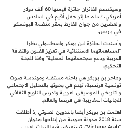
وسيقتسم الفائزان جائزة قيمتها 60 ألف دولار
أمريكي، تسلماها إثر حفل أقيم في السادس
والعشرين من جوان الفارط بمقر منظمة اليونسكو
في باريس.
وأسندت الجائزة لبن بوبكر واسطنبولي نظرا
"لمساهماتهما الاستثنائية في تعزيز الفنون والثقافة
العربية ودعم مجتمعاتهما المحلية" وفقا للجنة
التحكيم.
وهاجر بن بوبكر هي باحثة مستقلة ومهندسة صوت
تونسية فرنسية، تهتم في بحوثها بالتحليل الاجتماعي
والتاريخي للموسيقى العربية وتدرس التاريخ الثقافي
للجاليات المغاربية في فرنسا والعالم.
اهتمت بن بوبكر أيضا بالتدوين الصوتي إذ أطلقت
سنة 2018 مدونة صوتية من إنتاجها بعنوان
"Vintage Arab"، تستعرض فيها التراث العربي