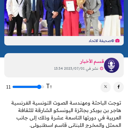
تكنولوجيا
ترفيه
إشهار
صحة
تحليلات
اتصل بنا
الأخبار المحلية
©صحيفة الاتحاد
قسم الأخبار
نشر في
2023/07/01 13:34
T
11
T
توجت الباحثة ومهندسة الصوت التونسية الفرنسية
هاجر بن بوبكر بجائزة اليونسكو الشارقة للثقافة
العربية في دورتها التاسعة عشرة وذلك إلى جانب
الممثل والمخرج اللبناني قاسم اسطنبولي.