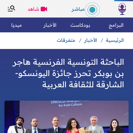
×
×
مباشر
شاهد
الرئسية
البرامج
بودكاست
الأخبار
ميديا
الرئيسية
الأخبار
متفرقات
التصنيفات
بحث
الباحثة التونسية الفرنسية هاجر
الكل
رياضة
من نحن؟
بن بوبكر تحرز جائزة اليونسكو-
الشارقة للثقافة العربية
متفرقات
مقالات رأي
وين تسمعونا
فريق العمل
الأخبار العالمية
الأخبار الوطنية
الميثاق التحريري
مجتمع مدني
اقتصاد