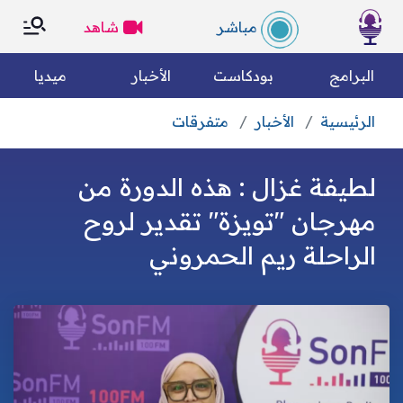
×
×
مباشر
شاهد
الرئسية
البرامج
بودكاست
الأخبار
ميديا
الرئيسية
الأخبار
متفرقات
التصنيفات
بحث
لطيفة غزال : هذه الدورة من
الكل
رياضة
من نحن؟
مهرجان "تويزة" تقدير لروح
الراحلة ريم الحمروني
متفرقات
مقالات رأي
وين تسمعونا
فريق العمل
الأخبار العالمية
الأخبار الوطنية
الميثاق التحريري
مجتمع مدني
اقتصاد