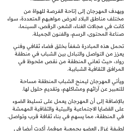
ويهدف المهرجان إلى إتاحة الفرصة للهواة من
مختلف مناطق البلاد لعرض مواهبهم المتعددة، سواء
كانت في مجالات الغناء، الشعر، الرقص، السينما،
صناعة المحتوى، الرسم، والفنون الجميلة.
تحمل هذه المبادرة شغفاً بخلق فضاء ثقافي وفني
يعزز من التواصل والتبادل بين الشباب في منطقة
رواد، حيث تعاني المنطقة من نقص ملحوظ في
المرافق الثقافية الشبابية.
ويأتي المهرجان ليمنح الشباب المنطقة مساحة
للتعبير عن آرائهم ومشاكلهم، وتقديم حلول لها.
بالإضافة إلى أن المهرجان يعمل على تسليط الضوء
على القضايا الاجتماعية والبيئية والثقافية المهمشة
في المنطقة، مما يسهم في بناء ثقافة قرب وتواصل.
لطيفة غزال العضو بجمعية موفما، أكدت أيضا في