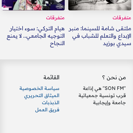
متفرقات
متفرقات
ملتقى شامة للسينما: منبر
هيام التركي: سوء اختيار
الإبداع والتعلم للشباب في
التوجيه الجامعي.. لا يمنع
سيدي بوزيد
النجاح
من نحن ؟
القائمة
"SON FM" هي إذاعة
سياسة الخصوصية
قرب تونسية جمعياتية
الميثاق التحريري
جامعة وإيجابية
الذبذبات
فريق العمل