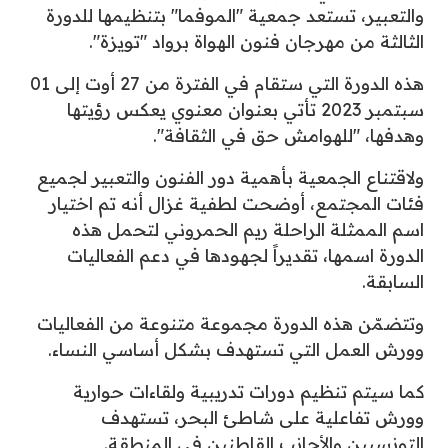
والتعبير، تستعد جمعية "الموفما" بتنظيمها للدورة
الثالثة من مهرجان فنون الهواة برواد "تويزة".
هذه الدورة التي ستقام في الفترة من 27 أوت إلى 01
سبتمبر 2023 تأتي بعنوان معنوي يعكس رؤيتها
وهدفها، "للهوامش حق في الثقافة".
ولاقتناع الجمعية بأهمية دور الفنون والتعبير لجميع
فئات المجتمع، أوضحت لطفية غزال أنه تم اختيار
اسم الممثلة الراحلة ريم الحمروني لتحمل هذه
الدورة اسمها، تقديراً لجهودها في دعم الفعاليات
السابقة.
وتتضمّن هذه الدورة مجموعة متنوعة من الفعاليات
وورش العمل التي تستهدف بشكل أساسي النساء.
كما سيتم تنظيم دورات تدريبية ولقاءات حوارية
وورش تفاعلية على شاطئ البحر، تستهدف
التونسيين والأجانب القاطنين في المنطقة.