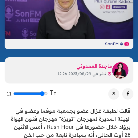
تكنولوجيا
ترفيه
إشهار
صحة
تحليلات
اتصل بنا
الأخبار المحلية
© SonFM
ماجدة العمدوني
نشر في
2023/08/29 12:26
T
11
T
قالت لطيفة غزال عضو بجمعية موفما وعضو في
الهيئة المديرة لمهرجان "تويزة" مهرجان فنون الهواة
بروّاد خلال حضورها في Rush Hour ، أمس الإثنين
28 أوت الحالي، أنه بمبادرة نابعة من حب الفن