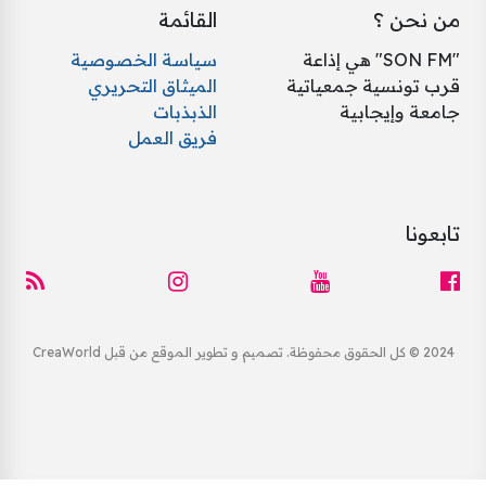
من نحن ؟
القائمة
"SON FM" هي إذاعة
سياسة الخصوصية
قرب تونسية جمعياتية
الميثاق التحريري
جامعة وإيجابية
الذبذبات
فريق العمل
تابعونا
2024 © كل الحقوق محفوظة. تصميم و تطوير الموقع من قبل CreaWorld