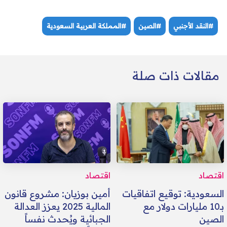
#النقد الأجنبي
#الصين
#المملكة العربية السعودية
مقالات ذات صلة
اقتصاد
اقتصاد
السعودية: توقيع اتفاقيات
أمين بوزيان: مشروع قانون
بـ10 مليارات دولار مع
المالية 2025 يعزز العدالة
الصين
الجبائية ويُحدث نفساً