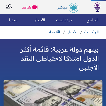
×
×
مباشر
شاهد
الرئسية
البرامج
بودكاست
الأخبار
ميديا
الرئيسية
الأخبار
اقتصاد
التصنيفات
بحث
بينهم دولة عربية: قائمة أكثر
الكل
رياضة
من نحن؟
الدول امتلاكا لاحتياطي النقد
الأجنبي
متفرقات
مقالات رأي
وين تسمعونا
فريق العمل
الأخبار العالمية
الأخبار الوطنية
الميثاق التحريري
مجتمع مدني
اقتصاد