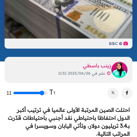
تكنولوجيا
ترفيه
إشهار
صحة
تحليلات
اتصل بنا
الأخبار المحلية
© BBC
زينب باسطي
نشر في
2023/06/26 11:51
T
11
T
احتلت الصين المرتبة الأولى عالميا في ترتيب أكبر
الدول احتفاظا باحتياطي نقد أجنبي باحتياطات قدّرت
بـ3.4 تريليون دولار، وتأتي اليابان وسويسرا في
المراتب التالية.