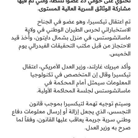
تحتوي على حوالي 25 عضوًا نشطًا، والتي تم فيها
مشاركة الوثائق السرية العالية المستوى.
تم اعتقال تيكسيرا، وهو عضو في الجناح
الاستخباراتي لحرس الطيران الوطني في ولاية
ماساتشوستس، في منزل بشمال دايتون، وأُخذ قيد
الاحتجاز من قبل مكتب التحقيقات الفيدرالي يوم
الخميس.
وأكد ميريك غارلند، وزير العدل الأمريكي، اعتقال
تيكسيرا وقال إن المتخصص في تكنولوجيا
المعلومات سيمثل أمام المحكمة في
ماساتشوستس لجلسة المحاكمة الأولية.
وسيتم توجيه تهمة لتيكسيرا بموجب قانون
التجسس، الذي يجعل إزالة أو إرسال معلومات دفاع
وطني سرية جريمة يعاقب عليها القانون، وفقاً لما
صرح به وزير العدل.