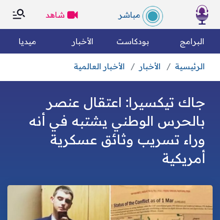
×
×
مباشر
شاهد
الرئسية
البرامج
بودكاست
الأخبار
ميديا
الرئيسية
الأخبار
الأخبار العالمية
التصنيفات
بحث
جاك تيكسيرا: اعتقال عنصر
الكل
رياضة
من نحن؟
بالحرس الوطني يشتبه في أنه
وراء تسريب وثائق عسكرية
متفرقات
مقالات رأي
وين تسمعونا
أمريكية
فريق العمل
الأخبار العالمية
الأخبار الوطنية
الميثاق التحريري
مجتمع مدني
اقتصاد