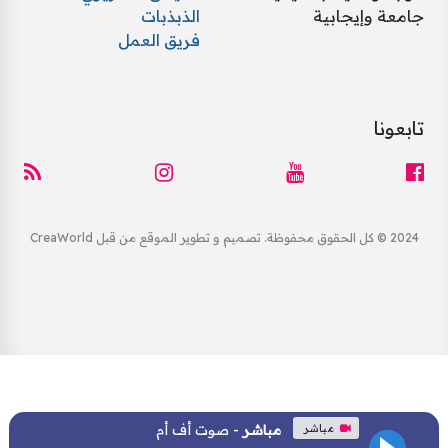
جامعة وإيجابية
الذبذبات
فريق العمل
تابعونا
2024 © كل الحقوق محفوظة. تصميم و تطوير الموقع من قبل CreaWorld
مباشر
مباشر
- صوت أف أم