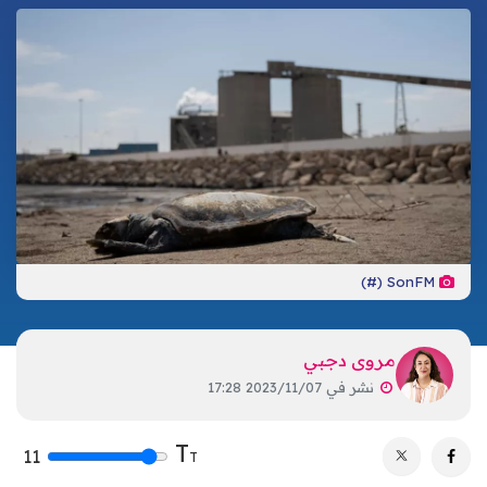
تكنولوجيا
ترفيه
إشهار
صحة
تحليلات
اتصل بنا
الأخبار المحلية
SonFM (#)
مروى دجبي
نشر في
2023/11/07 17:28
T
11
T