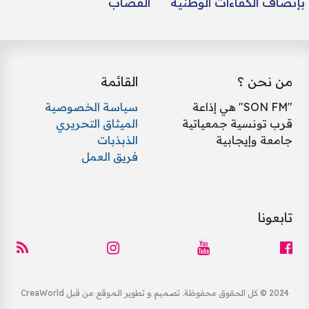
بإنصاف الكفاءات الوطنية
القصّاب
من نحن ؟
القائمة
"SON FM" هي إذاعة
سياسة الخصوصية
قرب تونسية جمعياتية
الميثاق التحريري
جامعة وإيجابية
الذبذبات
فريق العمل
تابعونا
2024 © كل الحقوق محفوظة. تصميم و تطوير الموقع من قبل CreaWorld