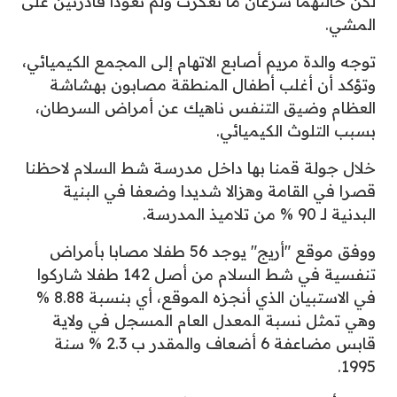
لكن حالتهما سرعان ما تعكرت ولم تعودا قادرتين على
المشي.
توجه والدة مريم أصابع الاتهام إلى المجمع الكيميائي،
وتؤكد أن أغلب أطفال المنطقة مصابون بهشاشة
العظام وضيق التنفس ناهيك عن أمراض السرطان،
بسبب التلوث الكيميائي.
خلال جولة قمنا بها داخل مدرسة شط السلام لاحظنا
قصرا في القامة وهزالا شديدا وضعفا في البنية
البدنية لـ 90 % من تلاميذ المدرسة.
ووفق موقع "أريج" يوجد 56 طفلا مصابا بأمراض
تنفسية في شط السلام من أصل 142 طفلا شاركوا
في الاستبيان الذي أنجزه الموقع، أي بنسبة 8.88 %
وهي تمثل نسبة المعدل العام المسجل في ولاية
قابس مضاعفة 6 أضعاف والمقدر ب 2.3 % سنة
1995.