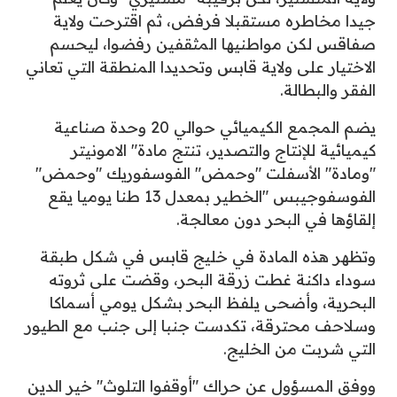
جيدا مخاطره مستقبلا فرفض، ثم اقترحت ولاية
صفاقس لكن مواطنيها المثقفين رفضوا، ليحسم
الاختيار على ولاية قابس وتحديدا المنطقة التي تعاني
الفقر والبطالة.
يضم المجمع الكيميائي حوالي 20 وحدة صناعية
كيميائية للإنتاج والتصدير، تنتج مادة" الامونيتر
"ومادة" الأسفلت "وحمض" الفوسفوريك "وحمض"
الفوسفوجيبس "الخطير بمعدل 13 طنا يوميا يقع
إلقاؤها في البحر دون معالجة.
وتظهر هذه المادة في خليج قابس في شكل طبقة
سوداء داكنة غطت زرقة البحر، وقضت على ثروته
البحرية، وأضحى يلفظ البحر بشكل يومي أسماكا
وسلاحف محترقة، تكدست جنبا إلى جنب مع الطيور
التي شربت من الخليج.
ووفق المسؤول عن حراك "أوقفوا التلوث" خير الدين