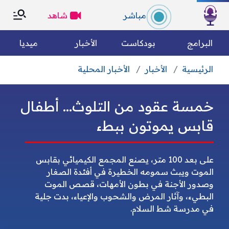
×
×
مباشر
شاهد
الرئسية
البرامج
بودكاست
الأخبار
ميديا
الرئيسية
الأخبار
الأخبار المحلية
التصنيفات
بحث
خمسة عقود من التلوث... أطفال
الكل
رياضة
من نحن؟
قابس يموتون ببطء
متفرقات
مقالات رأي
وين تسمعونا
على بعد 100 متر، يصنع المجمع الكيميائي بقابس
الموت ويبث سمومه الخطيرة في أفئدة الصغار
فريق العمل
الأخبار العالمية
الأخبار الوطنية
وصدور الأجنة في بطون الأمهات، قصص الموت
البطيء، وآثار المرض والشحوب والإعياء، بدت جلية
الميثاق التحريري
مجتمع مدني
اقتصاد
في مدرسة شط السلام.