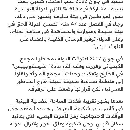
سعيد في جوان 2022 عقب استفتاء شعبي بلغت
نسبة المشاركة فيه 30.5 % تلتزم الدولة التونسية
بحق المواطنين في بيئة سليمة وتسهر على ذلك،
وجاء في الفصل عدد 47 منه "تضمن الدولة الحق في
بيئة سليمة ومتوازنة والمساهمة في سلامة المناخ.
وعلى الدولة توفير الوسائل الكفيلة بالقضاء على
التلوث البيئي".
في جوان 2017 اعترفت الدولة بمخاطر المجمع
الكيميائي وقررت وقف إلقاء مادة "الفوسفوجيبس"
في الخليج وتفكيك وحدات المجمع الملوثة ونقلها
إلى منطقة صناعية صديقة للبيئة خارج المناطق
العمرانية، لكن قراراتها وضعت على الرفوف.
بعدها بشهر تقريبا، فقدت الساحة النضالية البيئية
في قابس نادر شكيوة، الذي مثل جسده المقعد خلال
الوقفات الاحتجاجية رمزا للموت البطيء الذي يعانيه
سكان قابس، رحل شكيوة وعلق القرار ولاتزال الدولة