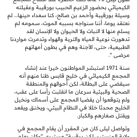
الكيميائي بحضور الزعيم الحبيب بورقيبة وعقيلته
وسيلة بورقيبة وأحمد بن صالح، كنا سعداء حينها... لم
نعتقد يوما، أننا سنواجه بسببه الموت، سمومه لم
يسلم منها لا النبات ولا الحيوان ولا الإنسان لقد
تدهورت نوعية المياه والتربة والهواء وتدمرت مواردنا
الطبيعية، حتى، الأجنة وهم في بطون أمهاتهم
مرضى ".
سنة 1971 استبشر المواطنون خيرا عند إنشاء
المجمع الكيميائي في خليج قابس ظنا منهم أنه
سيقضي على البطالة، لكن أحوالهم والمنطقة
الصحية والبيئية سرعان ما انقلبت رأسا على عقب،
ولم يتوقعوا أن يقضيا المجمع على أسماك ونخيل
الخليج محدثا خللا في النظام البيئي، ويخنق ويقعد
ويقتل صغارهم والكبار.
وتواصل ليلى كان من المقرر أن يقام المجمع في
ولاية المنستير، لكن برقيبة" مستيري "وكان يعلم