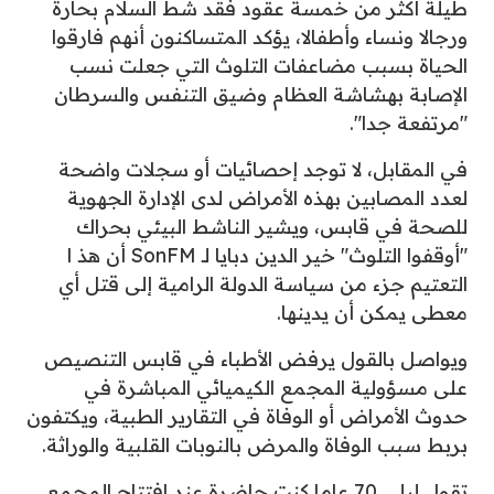
طيلة أكثر من خمسة عقود فقد شط السلام بحارة
ورجالا ونساء وأطفالا، يؤكد المتساكنون أنهم فارقوا
الحياة بسبب مضاعفات التلوث التي جعلت نسب
الإصابة بهشاشة العظام وضيق التنفس والسرطان
"مرتفعة جدا".
في المقابل، لا توجد إحصائيات أو سجلات واضحة
لعدد المصابين بهذه الأمراض لدى الإدارة الجهوية
للصحة في قابس، ويشير الناشط البيئي بحراك
"أوقفوا التلوث" خير الدين دبايا لـ SonFM أن هذ ا
التعتيم جزء من سياسة الدولة الرامية إلى قتل أي
معطى يمكن أن يدينها.
ويواصل بالقول يرفض الأطباء في قابس التنصيص
على مسؤولية المجمع الكيميائي المباشرة في
حدوث الأمراض أو الوفاة في التقارير الطبية، ويكتفون
بربط سبب الوفاة والمرض بالنوبات القلبية والوراثة.
تقول ليلى 70 عاما كنت حاضرة عند افتتاح المجمع