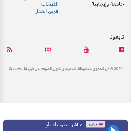
جامعة وإيجابية
الذبذبات
فريق العمل
تابعونا
2024 © كل الحقوق محفوظة. تصميم و تطوير الموقع من قبل CreaWorld
مباشر
مباشر
- صوت أف أم