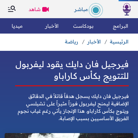
×
×
مباشر
شاهد
الرئسية
البرامج
بودكاست
الأخبار
ميديا
الرئيسية
الأخبار
رياضة
التصنيفات
بحث
فيرجيل فان دايك يقود ليفربول
الكل
رياضة
من نحن؟
للتتويج بكأس كاراباو
متفرقات
مقالات رأي
وين تسمعونا
فيرجيل فان دايك يسجل هدفاً قاتلاً في الدقائق
الإضافية ليمنح ليفربول فوزاً مثيراً على تشيلسي
فريق العمل
الأخبار العالمية
الأخبار الوطنية
ويتوج بكأس كاراباو. هذا الإنجاز يأتي رغم غياب نجوم
الفريق الأساسيين بسبب الإصابة.
الميثاق التحريري
مجتمع مدني
اقتصاد