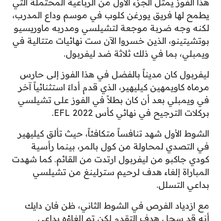
هذا الفوز يمثل الجزء الأول من الرباعية المحتملة التي
يطمح لها فريق يورغن كلوب في موسم وداع المدرب،
لكنه وجه ضربة موجعة لتشيلسي ومدربه ماوريسيو
بوتشيتينو، الذين خسروا الآن ست نهائيات متتالية في
ويمبلي، بما في ذلك ثلاثة ضد ليفربول.
ليفربول كان مديناً بالفضل في هذا الفوز إلى حارس
مرماه كاويمهين كيليهير، الذي قدم أداءً استثنائياً آخر
في ويمبلي بعد أن كان بطلاً في الفوز على تشيلسي
بركلات الترجيح في نهائي كأس EFL 2022.
الشوط الأول شهد تنافساً متكافئاً، حيث تألق كيليهير
في التصدي لمحاولة من كول بالمر، بينما رأسية
كودي جاكبو من ليفربول ارتدت من القائم. كما شهدت
المباراة إلغاء هدف لرحيم سترلينغ من تشيلسي
بداعي التسلل.
مع ازدياد الفرص في الشوط الثاني، ظن فان دايك
أنه قد سجل هدف التقدم لكن تم إلغاؤه بداعي