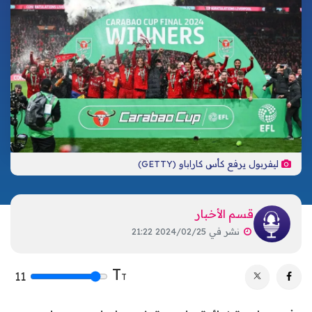
تكنولوجيا
ترفيه
إشهار
صحة
تحليلات
اتصل بنا
الأخبار المحلية
ليفربول يرفع كأس كاراباو (GETTY)
قسم الأخبار
نشر في
2024/02/25 21:22
T
11
T