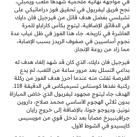
في مواجهة نهائية ملحمية شهدها ملعب ويمبلي،
نجح فريق ليفربول في تحقيق فوز دراماتيكي على
تشيلسي بفضل هدف قاتل من فيرجيل فان دايك
في الدقائق الإضافية، ليتوج بكأس كاراباو للمرة
العاشرة في تاريخه. جاء هذا الفوز في ظل غياب عدة
نجوم أساسيين في صفوف الريدز بسبب الإصابة،
مما زاد من روعة الإنجاز.
فيرجيل فان دايك، الذي كان قد شهد إلغاء هدف له
بداعي التسلل بعد مرور ساعة من اللعب، لم يدع
الفرصة تفلت منه عندما أحرز هدف الفوز من ركلة
ركنية نفذها كوستاس تسيميكاس في الدقيقة 118.
الهدف جاء ليتوج مجهود ليفربول الذي خاض المباراة
بدون ثلاثي الهجوم الأساسي محمد صلاح، داروين
نونيز، وديوجو جوتا، بالإضافة إلى خروج رايان
جرافينبيرخ مصاباً بعد تدخل قوي من مويسيس
كايسيدو في الشوط الأول.