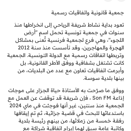
جمعية قانونية واتفاقيات رسمية
تعود بداية نشاط شريفة الرياحي إلى انخراطها منذ
سنوات في جمعية تونسية تحمل اسم "أرض
اللجوء"، وهي فرع لجمعية فرنسية تُعنى بمشاكل
الهجرة والمهاجرين، وقد تأسست منذ سنة 2012
وتربطها اتفاقات رسمية مع الدولة التونسية. الجمعية
كانت تشتغل بشفافية ووفق الأطر القانونية، بل
وأبرمت اتفاقيات تعاون مع عدد من البلديات، من
بينها بلدية سوسة.
ووفق ما صرّحت به الأستاذة حياة الجزار على موجات
إذاعة Son FM ، فإن شريفة قد توقفت عن العمل مع
الجمعية منذ سنتين، غير أنها فوجئت في ماي 2024
باستدعائها للبحث في قضية جزائية، ثم تم إيقافها
رفقة خمسة من زملائها، من بينهم رئيسة بلدية
وكاتبة عامة سبق لهما إبرام اتفاقية شراكة مع