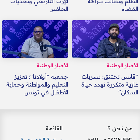
الظلم وتطالب بنزاهة
الإرث التاريخي وتحديات
القضاء
الحاضر
الأخبار الوطنية
الأخبار الوطنية
"قابس تختنق: تسربات
جمعية "أولادنا": تعزيز
غازية متكررة تهدد حياة
التعليم والمواطنة وحماية
السكان"
الأطفال في تونس
من نحن ؟
القائمة
"SON FM" هي إذاعة
سياسة الخصوصية