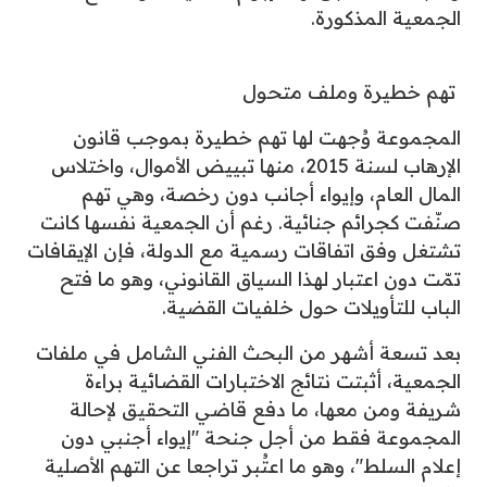
الجمعية المذكورة.
تهم خطيرة وملف متحول
المجموعة وُجهت لها تهم خطيرة بموجب قانون
الإرهاب لسنة 2015، منها تبييض الأموال، واختلاس
المال العام، وإيواء أجانب دون رخصة، وهي تهم
صنّفت كجرائم جنائية. رغم أن الجمعية نفسها كانت
تشتغل وفق اتفاقات رسمية مع الدولة، فإن الإيقافات
تمّت دون اعتبار لهذا السياق القانوني، وهو ما فتح
الباب للتأويلات حول خلفيات القضية.
بعد تسعة أشهر من البحث الفني الشامل في ملفات
الجمعية، أثبتت نتائج الاختبارات القضائية براءة
شريفة ومن معها، ما دفع قاضي التحقيق لإحالة
المجموعة فقط من أجل جنحة "إيواء أجنبي دون
إعلام السلط"، وهو ما اعتُبر تراجعا عن التهم الأصلية