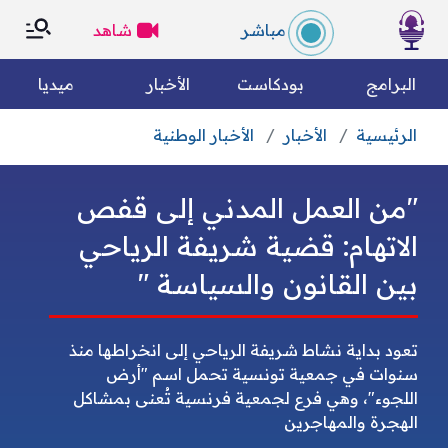
×
×
مباشر
شاهد
الرئسية
البرامج
بودكاست
الأخبار
ميديا
الرئيسية
الأخبار
الأخبار الوطنية
التصنيفات
بحث
"من العمل المدني إلى قفص
الكل
رياضة
من نحن؟
الاتهام: قضية شريفة الرياحي
بين القانون والسياسة "
متفرقات
مقالات رأي
وين تسمعونا
فريق العمل
الأخبار العالمية
الأخبار الوطنية
تعود بداية نشاط شريفة الرياحي إلى انخراطها منذ
سنوات في جمعية تونسية تحمل اسم "أرض
الميثاق التحريري
اللجوء"، وهي فرع لجمعية فرنسية تُعنى بمشاكل
مجتمع مدني
اقتصاد
الهجرة والمهاجرين